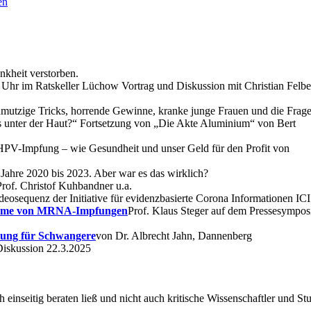
en
nkheit verstorben.
 Uhr im Ratskeller Lüchow Vortrag und Diskussion mit Christian Felbe
mutzige Tricks, horrende Gewinne, kranke junge Frauen und die Frage
 unter der Haut?“ Fortsetzung von „Die Akte Aluminium“ von Bert
„HPV-Impfung – wie Gesundheit und unser Geld für den Profit von
Jahre 2020 bis 2023. Aber war es das wirklich?
Prof. Christof Kuhbandner u.a.
ideosequenz der Initiative für evidenzbasierte Corona Informationen ICI
leme von MRNA-Impfungen
Prof. Klaus Steger auf dem Pressesympo
ung für Schwangere
von Dr. Albrecht Jahn, Dannenberg
Diskussion 22.3.2025
h einseitig beraten ließ und nicht auch kritische Wissenschaftler und St