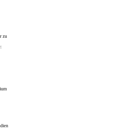
r zu
:
sium
udien