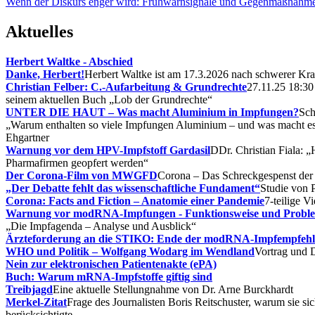
Wenn der Diskurs enger wird: Frühwarnsignale und Gegenmaßnahm
Aktuelles
Herbert Waltke - Abschied
Danke, Herbert!
Herbert Waltke ist am 17.3.2026 nach schwerer Kra
Christian Felber: C.-Aufarbeitung & Grundrechte
27.11.25 18:30
seinem aktuellen Buch „Lob der Grundrechte“
UNTER DIE HAUT – Was macht Aluminium in Impfungen?
Sch
„Warum enthalten so viele Impfungen Aluminium – und was macht es
Ehgartner
Warnung vor dem HPV-Impfstoff Gardasil
DDr. Christian Fiala: 
Pharmafirmen geopfert werden“
Der Corona-Film von MWGFD
Corona – Das Schreckgespenst der 
„Der Debatte fehlt das wissenschaftliche Fundament“
Studie von 
Corona: Facts and Fiction – Anatomie einer Pandemie
7-teilige V
Warnung vor modRNA-Impfungen - Funktionsweise und Prob
„Die Impfagenda – Analyse und Ausblick“
Ärzteforderung an die STIKO: Ende der modRNA-Impfempfehl
WHO und Politik – Wolfgang Wodarg im Wendland
Vortrag und 
Nein zur elektronischen Patientenakte (ePA)
Buch: Warum mRNA-Impfstoffe giftig sind
Treibjagd
Eine aktuelle Stellungnahme von Dr. Arne Burckhardt
Merkel-Zitat
Frage des Journalisten Boris Reitschuster, warum sie sic
berücksichtigte