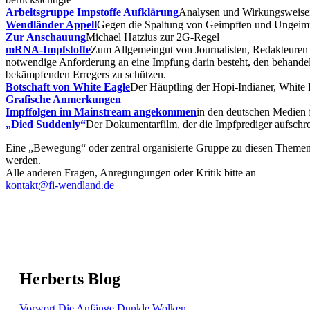
Arbeitsgruppe Impstoffe Aufklärung
Analysen und Wirkungsweise
Wendländer Appell
Gegen die Spaltung von Geimpften und Ungeim
Zur Anschauung
Michael Hatzius zur 2G-Regel
mRNA-Impfstoffe
Zum Allgemeingut von Journalisten, Redakteuren 
notwendige Anforderung an eine Impfung darin besteht, den behand
bekämpfenden Erregers zu schützen.
Botschaft von White Eagle
Der Häuptling der Hopi-Indianer, White E
Grafische Anmerkungen
Impffolgen im Mainstream angekommen
in den deutschen Medien f
„Died Suddenly“
Der Dokumentarfilm, der die Impfprediger aufschre
Eine „Bewegung“ oder zentral organisierte Gruppe zu diesen Themen 
werden.
Alle anderen Fragen, Anregungungen oder Kritik bitte an
kontakt@fi-wendland.de
Herberts Blog
Vorwort
Die Anfänge
Dunkle Wolken