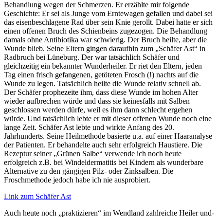
Behandlung wegen der Schmerzen. Er erzählte mir folgende
Geschichte: Er sei als Junge vom Erntewagen gefallen und dabei sei
das eisenbeschlagene Rad über sein Knie gerollt. Dabei hatte er sich
einen offenen Bruch des Schienbeins zugezogen. Die Behandlung
damals ohne Antibiotika war schwierig. Der Bruch heilte, aber die
Wunde blieb. Seine Eltern gingen daraufhin zum „Schäfer Ast“ in
Radbruch bei Lüneburg. Der war tatsächlich Schäfer und
gleichzeitig ein bekannter Wunderheiler. Er riet den Eltern, jeden
Tag einen frisch gefangenen, getöteten Frosch (!) nachts auf die
Wunde zu legen. Tatsächlich heilte die Wunde relativ schnell ab.
Der Schäfer prophezeite ihm, dass diese Wunde im hohen Alter
wieder aufbrechen würde und dass sie keinesfalls mit Salben
geschlossen werden dürfe, weil es ihm dann schlecht ergehen
würde. Und tatsächlich lebte er mit dieser offenen Wunde noch eine
lange Zeit. Schäfer Ast lebte und wirkte Anfang des 20.
Jahrhunderts. Seine Heilmethode basierte u.a. auf einer Haaranalyse
der Patienten. Er behandelte auch sehr erfolgreich Haustiere. Die
Rezeptur seiner „Grünen Salbe“ verwende ich noch heute
erfolgreich z.B. bei Windeldermatitis bei Kindern als wunderbare
Alternative zu den gängigen Pilz- oder Zinksalben. Die
Froschmethode jedoch habe ich nie ausprobiert.
Link zum Schäfer Ast
Auch heute noch „praktizieren“ im Wendland zahlreiche Heiler und-