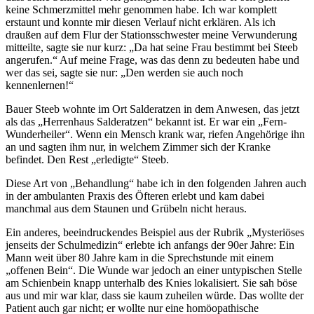
keine Schmerzmittel mehr genommen habe. Ich war komplett
erstaunt und konnte mir diesen Verlauf nicht erklären. Als ich
draußen auf dem Flur der Stationsschwester meine Verwunderung
mitteilte, sagte sie nur kurz: „Da hat seine Frau bestimmt bei Steeb
angerufen.“ Auf meine Frage, was das denn zu bedeuten habe und
wer das sei, sagte sie nur: „Den werden sie auch noch
kennenlernen!“
Bauer Steeb wohnte im Ort Salderatzen in dem Anwesen, das jetzt
als das „Herrenhaus Salderatzen“ bekannt ist. Er war ein „Fern-
Wunderheiler“. Wenn ein Mensch krank war, riefen Angehörige ihn
an und sagten ihm nur, in welchem Zimmer sich der Kranke
befindet. Den Rest „erledigte“ Steeb.
Diese Art von „Behandlung“ habe ich in den folgenden Jahren auch
in der ambulanten Praxis des Öfteren erlebt und kam dabei
manchmal aus dem Staunen und Grübeln nicht heraus.
Ein anderes, beeindruckendes Beispiel aus der Rubrik „Mysteriöses
jenseits der Schulmedizin“ erlebte ich anfangs der 90er Jahre: Ein
Mann weit über 80 Jahre kam in die Sprechstunde mit einem
„offenen Bein“. Die Wunde war jedoch an einer untypischen Stelle
am Schienbein knapp unterhalb des Knies lokalisiert. Sie sah böse
aus und mir war klar, dass sie kaum zuheilen würde. Das wollte der
Patient auch gar nicht; er wollte nur eine homöopathische